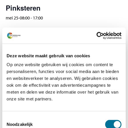
Veelgestelde vragen
Pinksteren
Contact
mei 25-08:00
-
17:00
GEGEVENS
Datum:
mei 25
Deze website maakt gebruik van cookies
Tijd:
Op onze website gebruiken wij cookies om content te
personaliseren, functies voor social media aan te bieden
08:00 - 17:00
en websiteverkeer te analyseren. Wij gebruiken cookies
ook om de effectiviteit van advertentiecampagnes te
Hemelvaart
studiedag
meten en delen we deze informatie over het gebruik van
onze site met partners.
Toestemmingsselectie
Noodzakelijk