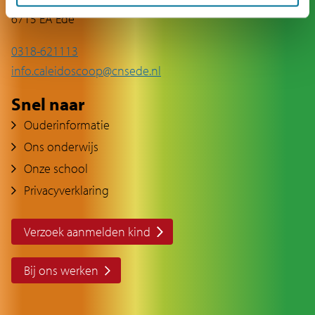
6715 EA Ede
0318-621113
info
.caleidoscoop@cnsede.nl
Snel naar
Ouderinformatie
Ons onderwijs
Onze school
Privacyverklaring
Verzoek aanmelden kind
Bij ons werken