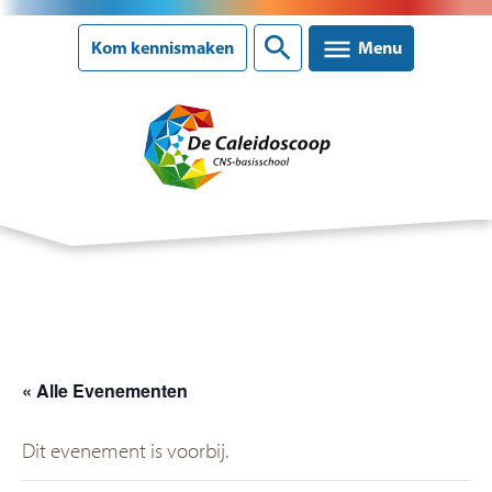
Sluiten
Kom kennismaken
Menu
Onze school
Ons onderwijs
Ouderinformatie
« Alle Evenementen
Nieuws
Dit evenement is voorbij.
Agenda